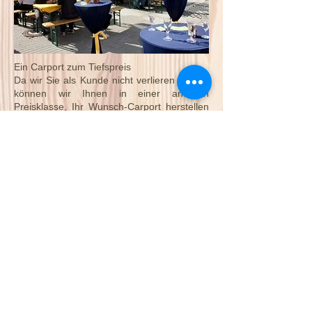
Ein Carport zum Tiefspreis
Da wir Sie als Kunde nicht verlieren wollen,
können wir Ihnen in einer anderen
Preisklasse, Ihr Wunsch-Carport herstellen
und montieren.
Carportbau und Montage für Berlin und
Brandenburg.
Sicher die Qualität ist eine ganz andere,
doch hier steht der Nutzen im Vordergrund.
Planen Sie mit uns Ihren neuen Carport
ganz nach Ihren Vorstellungen. An den
Wünschen unserer Kunden orientieren wir
unsere Leistungen. Unser bestreben ist es,
wirksame uns kostengünstige
Arbeitsabläufe zum Nutzen unserer Kunden
zu erreichen.
Bei Fragen wenden Sie sich an
Herrn Bertram Kehrer Tel.: 03375 526352
oder Mobil: 0179 9177843