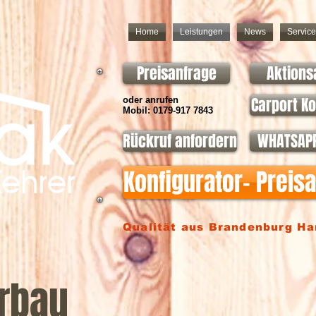
Home
Leistungen
News
Service
Preisanfrage
Aktions
Carport Ko
oder anrufen
Mobil: 0179-917 7843
Rückruf anfordern
WHATSAPP
Konfigurator- Preis
Qualität aus Brandenburg H
rbau