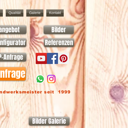
Qualität
Galerie
Kontakt
angebot
Bilder
nfigurator
Referenzen
-Anfrage
anfrage
andwerksmeister seit 1999
Bilder Galerie