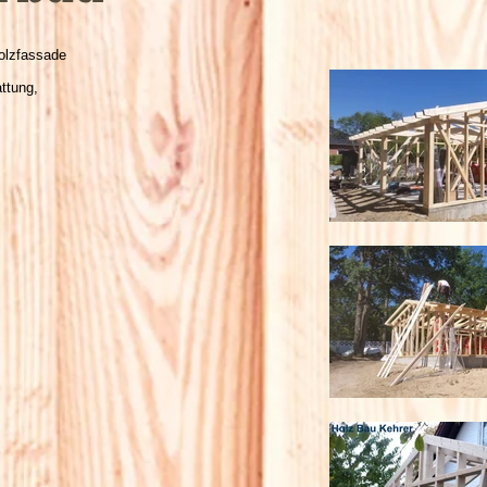
olzfassade
ttung,