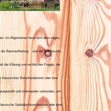
n. Im Allgemeinen lässt sich aber sagen,
s, die Raumaufteilung und die gewünschte
l die Klärung von rechtlichen Fragen, die
n klassisches Betonfundament oder eine
ufgestellt und miteinander verbunden, um
lassische Satteldachkonstruktion oder eine