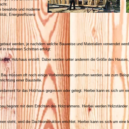
acht.
ne bewährte und moderne
ität, Energieeffizienz
gebaut werden, je nachdem welche Bauweise und Materialien verwendet werde
 in mehreren Schritten erfolgt:
r das Holzhaus erstellt. Dabei werden unter anderem die Größe des Hause
au müssen oft noch einige Vorbereitungen getroffen werden, wie zum Beispie
richtung einer Baustelle.
ament für das Holzhaus gegossen oder gelegt. Hierbei kann es sich um ei
u beginnt mit dem Errichten des Holzrahmens. Hierbei werden Holzständer a
steht, wird die Dachkonstruktion errichtet. Hierbei kann es sich um eine k