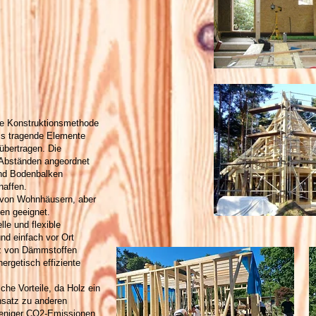
ete Konstruktionsmethode
als tragende Elemente
übertragen. Die
 Abständen angeordnet
und Bodenbalken
haffen.
 von Wohnhäusern, aber
en geeignet.
le und flexible
nd einfach vor Ort
tz von Dämmstoffen
rgetisch effiziente
he Vorteile, da Holz ein
nsatz zu anderen
 weniger CO2-Emissionen