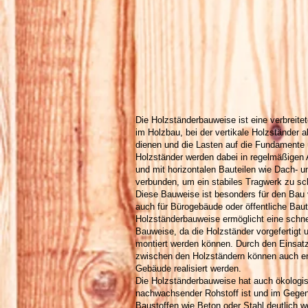
Die Holzständerbauweise ist eine verbreit
im Holzbau, bei der vertikale Holzständer 
dienen und die Lasten auf die Fundamente 
Holzständer werden dabei in regelmäßigen
und mit horizontalen Bauteilen wie Dach- 
verbunden, um ein stabiles Tragwerk zu sc
Diese Bauweise ist besonders für den Bau
auch für Bürogebäude oder öffentliche Baut
Holzständerbauweise ermöglicht eine schnel
Bauweise, da die Holzständer vorgefertigt u
montiert werden können. Durch den Einsa
zwischen den Holzständern können auch ene
Gebäude realisiert werden.
Die Holzständerbauweise hat auch ökologisc
nachwachsender Rohstoff ist und im Gege
Baustoffen wie Beton oder Stahl deutlich