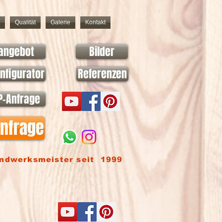
Qualität
Galerie
Kontakt
angebot
Bilder
nfigurator
Referenzen
-Anfrage
anfrage
andwerksmeister seit 1999