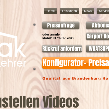
Home
Leistungen
News
Service
Preisanfrage
Aktions
Carport Ko
oder anrufen
Mobil: 0179-917 7843
Rückruf anfordern
WHATSAPP
Konfigurator- Preis
Qualität aus Brandenburg H
stellen Videos